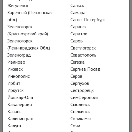
Глобус: Буря
Жигулёвск
Сальск
Кораблекрушение, зачарованный остров, озорные духи и
Заречный (Пензенская
Самара
магические книги Просперо в истории о мести, прощении и
обл.)
Санкт-Петербург
освобождении. Шекспир в зените своей славы и театр
Зеленогорск
Саранск
«Глобус» во всем своем великолепии!
(Красноярский край)
Саратов
Зеленогорск
Саров
(Ленинградская Обл.)
Светлогорск
Зеленоград
Севастополь
Иваново
Сегежа
Ижевск
Сергиев Посад
Иннополис
Серов
Ирбит
Серпухов
Иркутск
Сестрорецк
Йошкар-Ола
Симферополь
Кавалерово
Смоленск
Казань
Снежинск
Калининград
Соликамск
Глобус: Венецианский купец
Калуга
Сочи