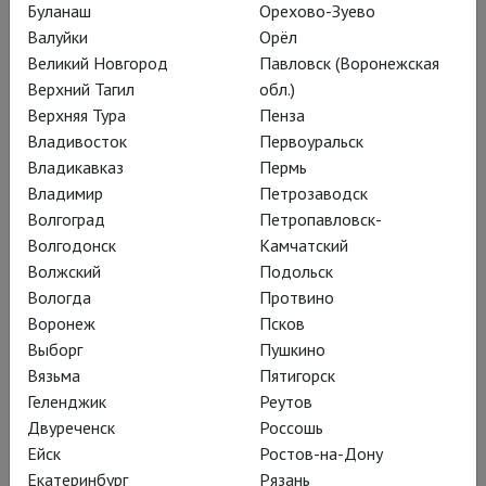
Буланаш
Орехово-Зуево
Валуйки
Орёл
Великий Новгород
Павловск (Воронежская
Глобус: Антоний и Клеопатра
Верхний Тагил
обл.)
Верхняя Тура
Пенза
Остроумная постановка «Глобуса» уверенно освещает все
Владивосток
Первоуральск
важные темы пьесы, но с неожиданным уклоном в комедию
Владикавказ
Пермь
Владимир
Петрозаводск
Волгоград
Петропавловск-
Волгодонск
Камчатский
Волжский
Подольск
Вологда
Протвино
Воронеж
Псков
Выборг
Пушкино
Вязьма
Пятигорск
Геленджик
Реутов
Двуреченск
Россошь
Ейск
Ростов-на-Дону
Екатеринбург
Рязань