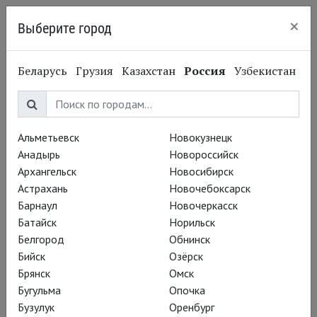
×
Выберите город
Кингисепп
Беларусь
Грузия
Казахстан
Россия
Узбекистан
Глобус
Альметьевск
Новокузнецк
Анадырь
Новороссийск
Репертуар
Архангельск
Новосибирск
Астрахань
Новочебоксарск
Барнаул
Новочеркасск
Батайск
Норильск
Белгород
Обнинск
Бийск
Озёрск
Брянск
Омск
Бугульма
Опочка
Бузулук
Оренбург