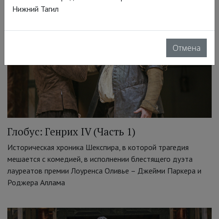
Нижний Тагил
Отмена
Глобус: Генрих IV (Часть 1)
Историческая хроника Шекспира, в которой трагедия
мешается с комедией, в исполнении блестящего дуэта
лауреатов премии Лоуренса Оливье – Джейми Паркера и
Роджера Аллама