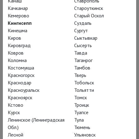
Канаш
Ставрополь
Джонатан Прайс в роли одного из самых известных
Качканар
Староуткинск
аутсайдеров мировой драматургии заставит задуматься,
Кемерово
Старый Оскол
кто на самом деле ростовщик Шейлок – злодей или
Кингисепп
Суздаль
жертва?
Кинешма
Сургут
Киров
Сыктывкар
Кировград
Сысерть
Ковров
Тавда
Коломна
Таганрог
Костомукша
Тамбов
Красногорск
Тверь
Краснодар
Тобольск
Красноуральск
Тольятти
Красноярск
Томск
Кстово
Троицк
Курск
Туапсе
Ленинское (Ленинградская
Тула
Глобус: Виндзорские насмешницы
Обл.)
Тюмень
Глобус разыгрывает нестареющую классику в антураже 30-х
Лесной
Ульяновск