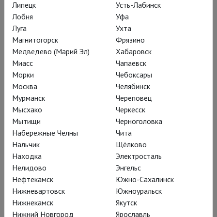
годов
Липецк
Усть-Лабинск
Лобня
Уфа
Луга
Ухта
Магнитогорск
Фрязино
Медведево (Марий Эл)
Хабаровск
Миасс
Чапаевск
Морки
Чебоксары
Москва
Челябинск
Мурманск
Череповец
Мысхако
Черкесск
Мытищи
Черноголовка
Набережные Челны
Чита
Нальчик
Щёлково
Глобус: Всё хорошо, что хорошо
Находка
Электросталь
кончается
Нелидово
Энгельс
Нефтекамск
Южно-Сахалинск
История, в которой девушка начинает и выигрывает свое
Нижневартовск
Южноуральск
маленькое сражение за любовь
Нижнекамск
Якутск
Нижний Новгород
Ярославль