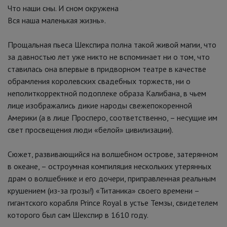
Что наши сны. И сном окружена
Вся наша маленькая жизнь».
Прощальная пьеса Шекспира полна такой живой магии, что
за давностью лет уже никто не вспоминает ни о том, что
ставилась она впервые в придворном театре в качестве
обрамления королевских свадебных торжеств, ни о
неполиткорректной подоплеке образа Калибана, в чьем
лице изображались дикие народы свежепокоренной
Америки (а в лице Просперо, соответственно, – несущие им
свет просвещения люди «белой» цивилизации).
Сюжет, развивающийся на волшебном острове, затерянном
в океане, – остроумная компиляция нескольких утерянных
драм о волшебнике и его дочери, приправленная реальным
крушением (из-за грозы!) «Титаника» своего времени –
гигантского корабля Prince Royal в устье Темзы, свидетелем
которого был сам Шекспир в 1610 году.