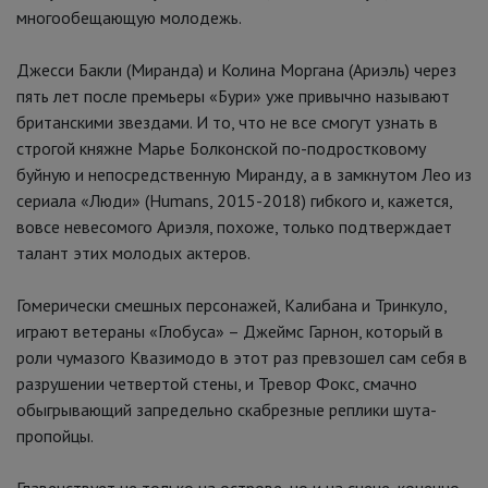
многообещающую молодежь.
Джесси Бакли (Миранда) и Колина Моргана (Ариэль) через
пять лет после премьеры «Бури» уже привычно называют
британскими звездами. И то, что не все смогут узнать в
строгой княжне Марье Болконской по-подростковому
буйную и непосредственную Миранду, а в замкнутом Лео из
сериала «Люди» (Humans, 2015-2018) гибкого и, кажется,
вовсе невесомого Ариэля, похоже, только подтверждает
талант этих молодых актеров.
Гомерически смешных персонажей, Калибана и Тринкуло,
играют ветераны «Глобуса» – Джеймс Гарнон, который в
роли чумазого Квазимодо в этот раз превзошел сам себя в
разрушении четвертой стены, и Тревор Фокс, смачно
обыгрывающий запредельно скабрезные реплики шута-
пропойцы.