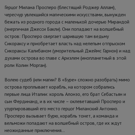
Герцог Милана Просперо (блестящий Роджер Аллам),
чересчур увлекшийся магическими искусствами, вынужден
бежать из родного города с маленькой дочерью Мирандой
(энергичная Джесси Бакли). Они попадают на волшебный
остров: Просперо свергает царившую там ведьму
Сикораксу и приобретает власть над нелепым отпрыском
Сикораксы Калибаном (уморительный Джеймс Гарнон) и над
духами острова во главе с Ариэлем (инопланетный в этой
роли Колин Морган).
Волею судеб (или магии? В «Буре» сложно разобрать) мимо
острова проплывает корабль, на котором собрались
первые лица Италии: король Алонзо, его брат Себастьян и
сын Фердинанд, и в их числе – оклеветавший Просперо и
узурпировавший его место герцог Миланский Антонио.
Просперо вызывает бурю, корабль тонет, а команда и
вельможи попадают на волшебный остров, где их ждут
неожиданные приключения…