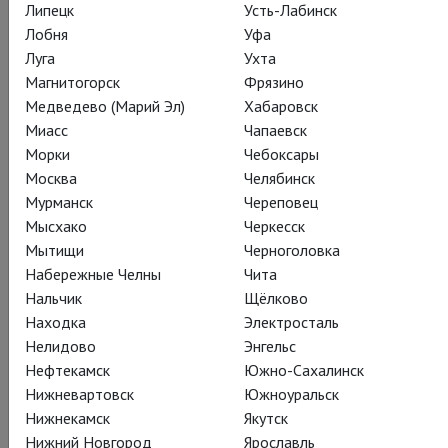
Липецк
Усть-Лабинск
ЖУРНАЛ
КАДРЫ
ТЕАТР
Лобня
Уфа
Луга
Ухта
Магнитогорск
Фрязино
Действующие лица и исполнители
Медведево (Марий Эл)
Хабаровск
Миасс
Чапаевск
Морки
Чебоксары
Москва
Челябинск
Просперо
Мурманск
Череповец
Роджер Аллам
Мысхако
Черкесск
Мытищи
Черноголовка
Набережные Челны
Чита
Нальчик
Щёлково
Находка
Электросталь
Нелидово
Энгельс
Нефтекамск
Южно-Сахалинск
Миранда
Джесси Бакли
Нижневартовск
Южноуральск
Нижнекамск
Якутск
Нижний Новгород
Ярославль