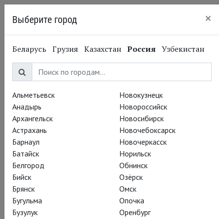
×
Выберите город
Кингисепп
Беларусь
Грузия
Казахстан
Россия
Узбекистан
Альметьевск
Новокузнецк
Анадырь
Новороссийск
Архангельск
Новосибирск
Астрахань
Новочебоксарск
Барнаул
Новочеркасск
Батайск
Норильск
Белгород
Обнинск
Бийск
Озёрск
Брянск
Омск
Бугульма
Опочка
Бузулук
Оренбург