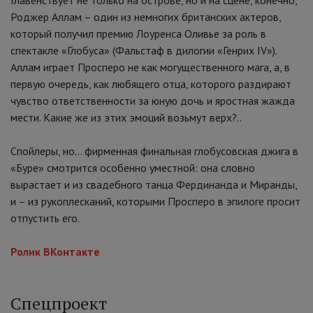
Главенствует не только на острове, но и на сцене, конечно,
Роджер Аллам – один из немногих британских актеров,
который получил премию Лоуренса Оливье за роль в
спектакле «Глобуса» (Фальстаф в дилогии «Генрих IV»).
Аллам играет Просперо не как могущественного мага, а, в
первую очередь, как любящего отца, которого раздирают
чувство ответственности за юную дочь и яростная жажда
мести. Какие же из этих эмоций возьмут верх?..
Спойлеры, но… фирменная финальная глобусовская джига в
«Буре» смотрится особенно уместной: она словно
вырастает и из свадебного танца Фердинанда и Миранды,
и – из рукоплесканий, которыми Просперо в эпилоге просит
отпустить его.
Ролик ВКонтакте
Спецпроект