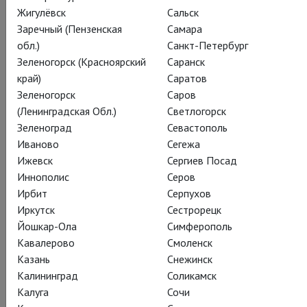
Жигулёвск
Сальск
Заречный (Пензенская
Самара
обл.)
Санкт-Петербург
Уильям Шекспир
Зеленогорск (Красноярский
Саранск
Глобус: Буря
край)
Саратов
Зеленогорск
Саров
(Ленинградская Обл.)
Светлогорск
Globe: The Tempest
Зеленоград
Севастополь
Кораблекрушение, зачарованный остров,
Иваново
Сегежа
озорные духи и магические книги Просперо
Ижевск
Сергиев Посад
в истории о мести, прощении и
Иннополис
Серов
Ирбит
Серпухов
освобождении. Шекспир в зените своей
Иркутск
Сестрорецк
славы и театр «Глобус» во всем своем
Йошкар-Ола
Симферополь
великолепии!
Кавалерово
Смоленск
Казань
Снежинск
Самая фантастическая пьеса Шекспира, где всего за четыре
Калининград
Соликамск
часа герои успеют пережить невероятные приключения на
Калуга
Сочи
волшебном острове, найдут любовь, попытаются устроить