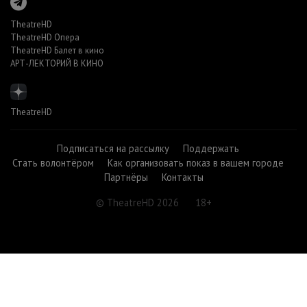
TheatreHD
TheatreHD Опера
TheatreHD Балет в кино
АРТ-ЛЕКТОРИЙ В КИНО
TheatreHD
Подписаться на рассылку
Поддержать
Стать волонтёром
Как организовать показ в вашем городе
Партнёры
Контакты
© TheatreHD 2026
18+