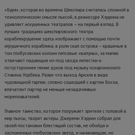
«Буря», которая во времена Шекспира считалась сложной в
технологическом смысле пьесой, в режиссуре Хэррина не
удивляет искушенных театралов – на первый взгляд. В
лучших традициях шекспировского театра
кораблекрушение здесь изображают с помощью почти
игрушечного кораблика, в роли скал острова – крашеные в
тон глобусовских колонн гипсовые «валуны», за магию
отвечают падающие из-под свода лепестки и
потустороннее пение духов под музыку оскароносного
Стивена Уорбека. Разве что выход Ариэля в виде
чудовищной гарпии, словно сошедшей с картин Босха,
впечатлит партер не меньше незадачливых
мореплавателей.
Главное таинство, которое погружает зрителя с головой в
мир пьесы, творят актеры. Джереми Хэррин собрал для
своей постановки блестящий состав, не обойдя и
заслуженных глобусовских звезд, и начинающую, но