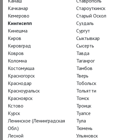
Канаш
Ставрополь
революцию, отомстят обидчикам и получат свободу.
Качканар
Староуткинск
А что достанется зрителям? Взрывной юмор, театральные
Кемерово
Старый Оскол
чудеса, величественная поэзия Барда, и все это – в
Кингисепп
Суздаль
исполнении одного из мощнейших актерских составов
Кинешма
Сургут
«Глобуса».
Киров
Сыктывкар
Кировград
Сысерть
Ковров
Тавда
Коломна
Таганрог
Смотреть онлайн за 550 ₽
Костомукша
Тамбов
Красногорск
Тверь
Краснодар
Тобольск
Поделиться:
Красноуральск
Тольятти
Красноярск
Томск
Кстово
Троицк
Подписаться на рассылку
Курск
Туапсе
Ленинское (Ленинградская
Тула
Обл.)
Тюмень
Лесной
Ульяновск
СОСТАВ
СОЗДАТЕЛИ
О СПЕКТАКЛЕ
СПЕЦПРОЕКТ