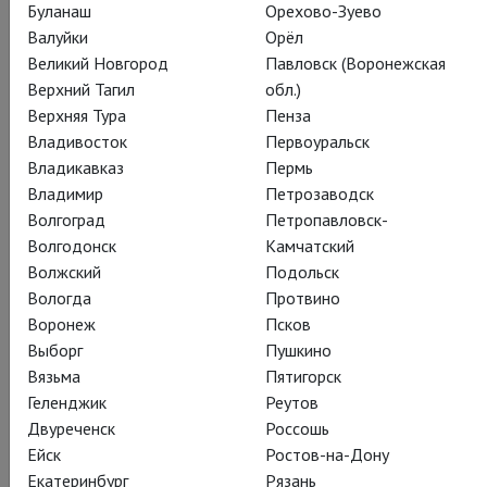
Буланаш
Орехово-Зуево
Валуйки
Орёл
Великий Новгород
Павловск (Воронежская
Верхний Тагил
обл.)
Верхняя Тура
Пенза
Владивосток
Первоуральск
Владикавказ
Пермь
Владимир
Петрозаводск
Волгоград
Петропавловск-
Волгодонск
Камчатский
Волжский
Подольск
Вологда
Протвино
Воронеж
Псков
Выборг
Пушкино
Вязьма
Пятигорск
Геленджик
Реутов
Двуреченск
Россошь
Ейск
Ростов-на-Дону
Екатеринбург
Рязань