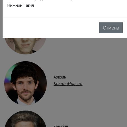
Нижний Тагил
Отмена
Фердинанд
Джошуа Джеймс
Ариэль
Колин Морган
Калибан