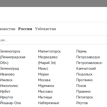
нал
Репертуар
Спецпроекты
Онлайн
азахстан
Россия
Узбекистан
Зеленогорск
Магнитогорск
Пермь
(Ленинградская
Медведево
Петрозаводск
Обл.)
(Марий Эл)
Петропавловск-
Зеленоград
Миасс
Камчатский
Иваново
Морки
Подольск
Ижевск
Москва
Протвино
Иннополис
Мурманск
Псков
Ирбит
Мысхако
Пушкино
Иркутск
Мытищи
Пятигорск
Йошкар-Ола
Набережные
Реутов