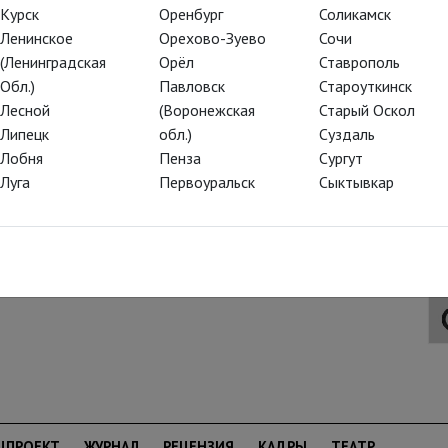
Курск
Оренбург
Соликамск
Ленинское
Орехово-Зуево
Сочи
нкуре в постановке театра «Глобус» под
(Ленинградская
Орёл
Ставрополь
ьным Джейми Паркером в роли Генриха V.
Обл.)
Павловск
Староуткинск
Лесной
(Воронежская
Старый Оскол
е и себе, и выходит из эпичной битвы
Липецк
обл.)
Суздаль
есе звучит культовый для любого
Лобня
Пенза
Сургут
нь», спектакль тронет даже тех, кто
Луга
Первоуральск
Сыктывкар
ЦПРОЕКТ
ЖУРНАЛ
РЕЦЕНЗИЯ
КАДРЫ
ТЕАТР