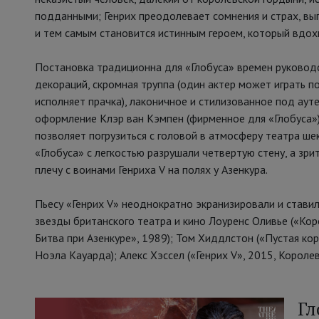
подданными; Генрих преодолевает сомнения и страх, вы
и тем самым становится истинным героем, который вдох
Постановка традиционна для «Глобуса» времен руковод
декораций, скромная труппа (один актер может играть по
исполняет прачка), лаконичное и стилизованное под аут
оформление Клэр ван Кэмпен (фирменное для «Глобуса»
позволяет погрузиться с головой в атмосферу театра ше
«Глобуса» с легкостью разрушали четвертую стену, а зр
плечу с воинами Генриха V на полях у Азенкура.
Пьесу «Генрих V» неоднократно экранизировали и ставили
звезды британского театра и кино Лоуренс Оливье («Корол
Битва при Азенкуре», 1989); Том Хиддлстон («Пустая кор
Ноэла Кауарда); Алекс Хэссел («Генрих V», 2015, Короле
Гл