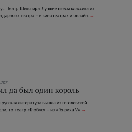
ус: Театр Шекспира. Лучшие пьесы классика из
ндарного театра – в кинотеатрах и онлайн.
→
7.2021
л да был один король
 русская литература вышла из гоголевской
ли, то театр «Глобус» – из «Генриха V»
→