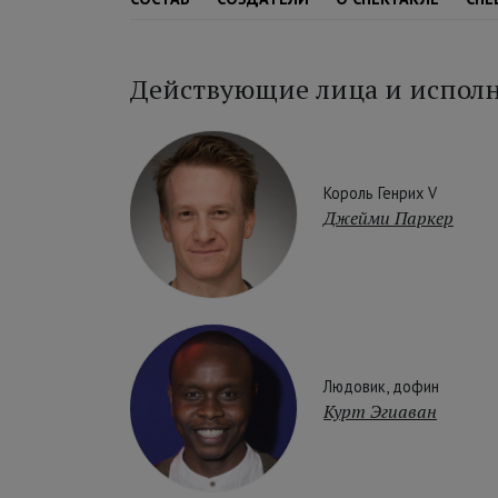
Действующие лица и испол
Король Генрих V
Джейми Паркер
Людовик, дофин
Курт Эгиаван