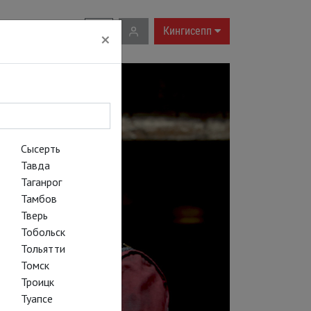
RU
|
EN
Кингисепп
×
Сысерть
Тавда
Таганрог
Тамбов
Тверь
Тобольск
Тольятти
Томск
Троицк
Туапсе