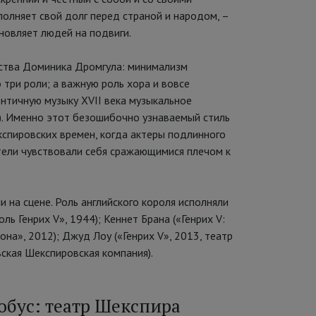
полняет свой долг перед страной и народом, –
новляет людей на подвиги.
ства Доминика Дромгула: минимализм
 три роли; а важную роль хора и вовсе
ентичную музыку XVII века музыкальное
). Именно этот безошибочно узнаваемый стиль
кспировских времен, когда актеры подлинного
ители чувствовали себя сражающимися плечом к
 на сцене. Роль английского короля исполняли
ь Генрих V», 1944); Кеннет Брана («Генрих V:
она», 2012); Джуд Лоу («Генрих V», 2013, театр
вская Шекспировская компания).
обус: театр Шекспира