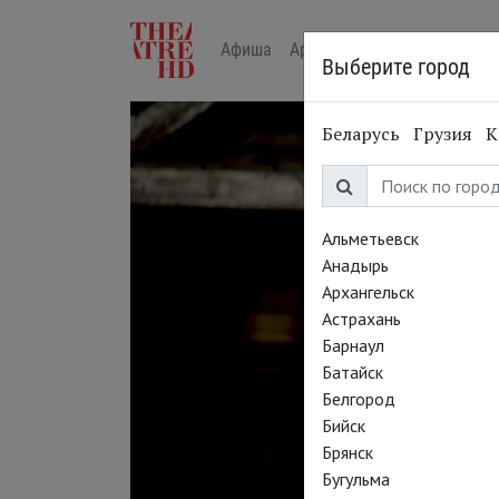
Афиша
Арт-лекторий в кино
Жур
Выберите город
Беларусь
Грузия
К
Альметьевск
Анадырь
Архангельск
Астрахань
Барнаул
Батайск
Белгород
Бийск
Брянск
Бугульма