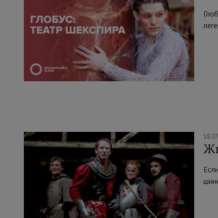
Глоб
леге
18.0
Жи
Если
шине