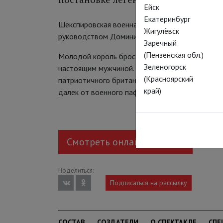
Ейск
Екатеринбург
Шекспировская военная драма о битве при Азе
Жигулёвск
руководством Доминика Дромгула с блистател
Заречный
(Пензенская обл.)
Молодой король бросает вызов Франции, судьб
Зеленогорск
настоящим мужчиной. И хотя именно в этой пь
(Красноярский
патриотичного британца монолог «Криспинов де
край)
далек от военного пафоса.
Смотреть онлайн за 550 ₽
Поделиться:
Подписаться на рассылку
СОСТАВ
СОЗДАТЕЛИ
О СПЕКТАКЛЕ
СПЕ