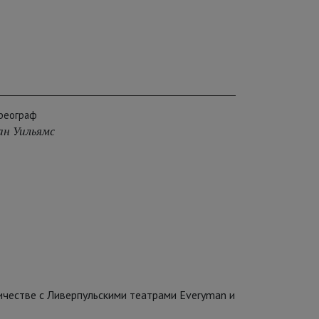
реограф
н Уильямс
ичестве с Ливерпульскими театрами Everyman и