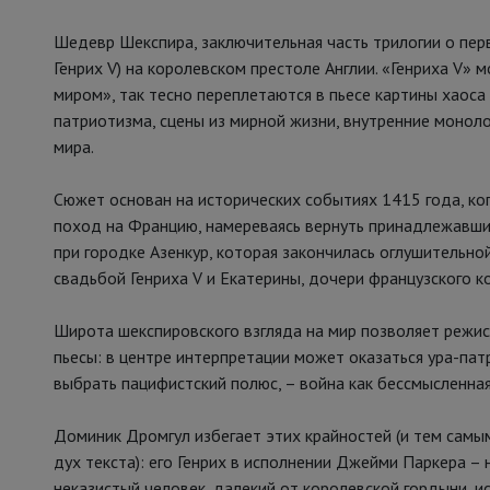
Шедевр Шекспира, заключительная часть трилогии о перв
Генрих V) на королевском престоле Англии. «Генриха V»
миром», так тесно переплетаются в пьесе картины хаоса
патриотизма, сцены из мирной жизни, внутренние монолог
мира.
Сюжет основан на исторических событиях 1415 года, ко
поход на Францию, намереваясь вернуть принадлежавшие
при городке Азенкур, которая закончилась оглушительно
свадьбой Генриха V и Екатерины, дочери французского ко
Широта шекспировского взгляда на мир позволяет режис
пьесы: в центре интерпретации может оказаться ура-патр
выбрать пацифистский полюс, – война как бессмысленная
Доминик Дромгул избегает этих крайностей (и тем самым
дух текста): его Генрих в исполнении Джейми Паркера – н
неказистый человек, далекий от королевской гордыни, ис