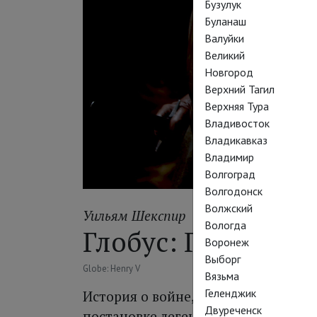
Бузулук
Буланаш
Валуйки
Великий
Новгород
Верхний Тагил
Верхняя Тура
Владивосток
Владикавказ
Владимир
Волгоград
Волгодонск
Волжский
Уильям Шекспир
Вологда
Глобус: Генрих V
Воронеж
Выборг
Globe: Henry V
Вязьма
Геленджик
История о войне, жажде жизни, пои
Двуреченск
постановке легендарного театра «Г