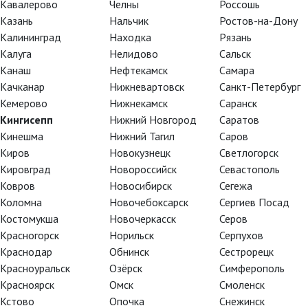
Кавалерово
Челны
Россошь
Казань
Нальчик
Ростов-на-Дону
Калининград
Находка
Рязань
Калуга
Нелидово
Сальск
Канаш
Нефтекамск
Самара
Качканар
Нижневартовск
Санкт-Петербург
Кемерово
Нижнекамск
Саранск
Кингисепп
Нижний Новгород
Саратов
Кинешма
Нижний Тагил
Саров
Киров
Новокузнецк
Светлогорск
Кировград
Новороссийск
Севастополь
Ковров
Новосибирск
Сегежа
Коломна
Новочебоксарск
Сергиев Посад
Костомукша
Новочеркасск
Серов
Красногорск
Норильск
Серпухов
Краснодар
Обнинск
Сестрорецк
Красноуральск
Озёрск
Симферополь
Красноярск
Омск
Смоленск
ске себя и любви в энергичной
Кстово
Опочка
Снежинск
лобус»