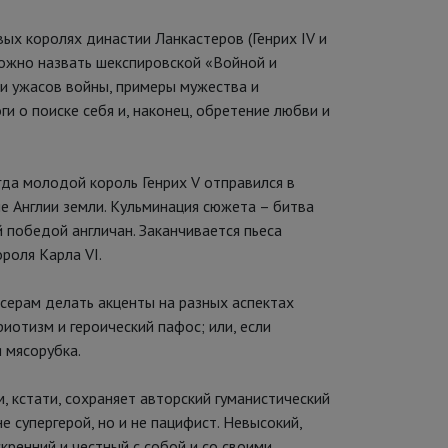
ых королях династии Ланкастеров (Генрих IV и
 можно назвать шекспировской «Войной и
 и ужасов войны, примеры мужества и
и о поиске себя и, наконец, обретение любви и
гда молодой король Генрих V отправился в
 Англии земли. Кульминация сюжета – битва
й победой англичан. Заканчивается пьеса
роля Карла VI.
серам делать акценты на разных аспектах
иотизм и героический пафос; или, если
 мясорубка.
, кстати, сохраняет авторский гуманистический
е супергерой, но и не пацифист. Невысокий,
кренний и честный с собой и со своими