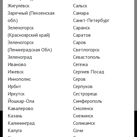
Жигулёвск
Сальск
Глобус: Генрих VIII
Заречный (Пензенская
Самара
обл.)
Санкт-Петербург
Зеленогорск
Саранск
Смотреть за 2 500 ₽
(Красноярский край)
Саратов
Зеленогорск
Саров
(Ленинградская Обл.)
Светлогорск
Зеленоград
Севастополь
Иваново
Сегежа
Ижевск
Сергиев Посад
Подписаться на рассылку
Иннополис
Серов
Ирбит
Серпухов
Иркутск
Сестрорецк
Йошкар-Ола
Симферополь
Кавалерово
Смоленск
Казань
Снежинск
Калининград
Соликамск
Калуга
Сочи