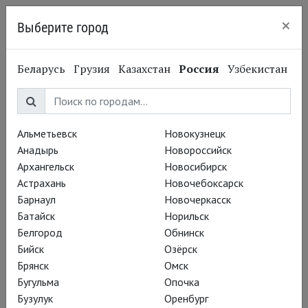
×
Выберите город
Кингисепп
Беларусь
Грузия
Казахстан
Россия
Узбекистан
Абонемент «Глобус:
Исторические хроники
Альметьевск
Новокузнецк
Анадырь
Новороссийск
Шекспира»
Архангельск
Новосибирск
Астрахань
Новочебоксарск
Барнаул
Новочеркасск
Батайск
Норильск
Белгород
Обнинск
Бийск
Озёрск
Брянск
Омск
Глобус: Генрих IV (Часть 1)
Бугульма
Опочка
Бузулук
Оренбург