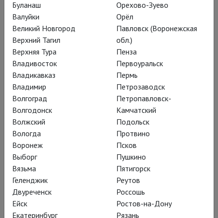
Буланаш
Орехово-Зуево
Валуйки
Орёл
Великий Новгород
Павловск (Воронежская
Верхний Тагил
обл.)
Глобус: Ричард II
Верхняя Тура
Пенза
Владивосток
Первоуральск
Владикавказ
Пермь
Владимир
Петрозаводск
Волгоград
Петропавловск-
Глобус: Генрих V
Волгодонск
Камчатский
Волжский
Подольск
Вологда
Протвино
Воронеж
Псков
Выборг
Пушкино
Глобус: Генрих IV (Часть 2)
Вязьма
Пятигорск
Геленджик
Реутов
Двуреченск
Россошь
Ейск
Ростов-на-Дону
Екатеринбург
Рязань