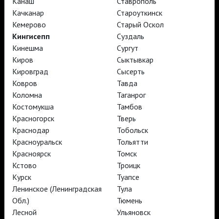
Канаш
Ставрополь
TheatreHD
Качканар
Староуткинск
TheatreHD Опера
TheatreHD Балет в кино
Кемерово
Старый Оскол
АРТ-ЛЕКТОРИЙ В КИНО
Кингисепп
Суздаль
Кинешма
Сургут
Киров
Сыктывкар
TheatreHD
Кировград
Сысерть
АРТ-ЛЕКТОРИЙ В КИНО
Ковров
Тавда
Коломна
Таганрог
Костомукша
Тамбов
TheatreHD
Красногорск
Тверь
TheatreHD Опера
TheatreHD Балет в кино
Краснодар
Тобольск
АРТ-ЛЕКТОРИЙ В КИНО
Красноуральск
Тольятти
Красноярск
Томск
Кстово
Троицк
TheatreHD
Курск
Туапсе
Ленинское (Ленинградская
Тула
Подписаться на рассылку
Поддержать
Обл.)
Тюмень
Стать волонтёром
Как организовать показ в вашем городе
Лесной
Ульяновск