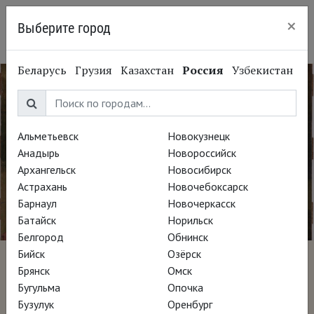
×
Выберите город
Кингисепп
Беларусь
Грузия
Казахстан
Россия
Узбекистан
Альметьевск
Новокузнецк
Анадырь
Новороссийск
Архангельск
Новосибирск
Астрахань
Новочебоксарск
Барнаул
Новочеркасск
Батайск
Норильск
Белгород
Обнинск
Бийск
Озёрск
Удивительный мир
Брянск
Омск
Бугульма
Опочка
Иеронима Босха
Бузулук
Оренбург