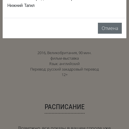
Нижний Тагил
Отмена
2016, Великобритания, 90 мин.
фильм-выставка
Язык: английский
Перевод: русский закадровый перевод
12+
РАСПИСАНИЕ
Возможно, все показы в вашем городе уже