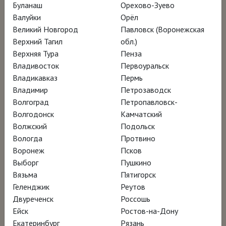
Буланаш
Орехово-Зуево
Режиссёр Дэвид Бикерстафф
Валуйки
Орёл
Великий Новгород
Павловск (Воронежская
Верхний Тагил
обл.)
Более 500 лет назад, в 1516 году, в
Верхняя Тура
Пенза
Бургундском герцогстве скончался
Владивосток
Первоуральск
Иероним Босх – художник, который связал
Владикавказ
Пермь
Владимир
Петрозаводск
своим творчеством Средневековье и
Волгоград
Петропавловск-
Новое время и так и остался загадкой для
Волгодонск
Камчатский
искусствоведов. В юбилейном для Босха
Волжский
Подольск
2016 году его произведения вернулись в
Вологда
Протвино
Воронеж
Псков
родной город живописца Хертогенбос в
Выборг
Пушкино
Северном Брабанте ради одной из главных
Вязьма
Пятигорск
выставок-блокбастеров года — «Иероним
Геленджик
Реутов
Босх. Видения гения». За три месяца музей
Двуреченск
Россошь
Ейск
Ростов-на-Дону
Северного Брабанта посетили без малого
Екатеринбург
Рязань