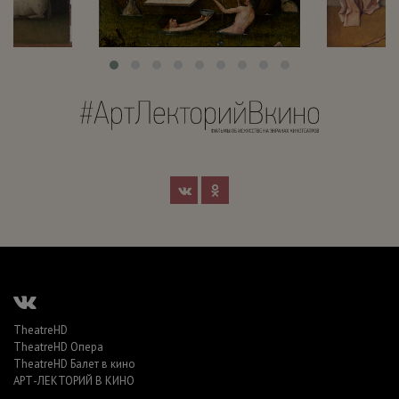
TheatreHD
TheatreHD Опера
TheatreHD Балет в кино
АРТ-ЛЕКТОРИЙ В КИНО