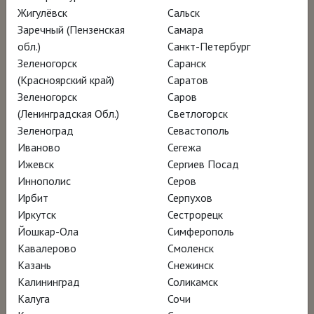
500 тысяч человек, а куратор выставки
Жигулёвск
Сальск
Шарль де Моой справедливо заметил, что
Заречный (Пензенская
Самара
вряд ли сам Босх видел такое количество
обл.)
Санкт-Петербург
Зеленогорск
Саранск
собственных шедевров, собранных вместе:
(Красноярский край)
Саратов
из 24 сохранившихся живописных
Зеленогорск
Саров
произведений Босха на выставке оказались
(Ленинградская Обл.)
Светлогорск
17, из 20 рисунков – 19.
Зеленоград
Севастополь
Иваново
Сегежа
Ижевск
Сергиев Посад
8 лет – столько понадобилось кураторам
Иннополис
Серов
выставки «Иероним Босх. Видения гения»,
Ирбит
Серпухов
чтобы получить на выставку большую часть
Иркутск
Сестрорецк
Йошкар-Ола
Симферополь
живописного наследия Босха. Наследник
Кавалерово
Смоленск
средневекового символизма и предтеча
Казань
Снежинск
сюрреализма, художник, без которого не
Калининград
Соликамск
было бы ни Гойи, ни Дали, Иероним Босх
Калуга
Сочи