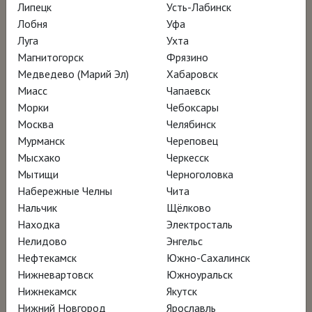
Липецк
Усть-Лабинск
Лобня
Уфа
Луга
Ухта
Магнитогорск
Фрязино
Медведево (Марий Эл)
Хабаровск
Миасс
Чапаевск
Морки
Чебоксары
Москва
Челябинск
Мурманск
Череповец
Мысхако
Черкесск
Мытищи
Черноголовка
Набережные Челны
Чита
Нальчик
Щёлково
Находка
Электросталь
Нелидово
Энгельс
Нефтекамск
Южно-Сахалинск
Нижневартовск
Южноуральск
Нижнекамск
Якутск
Нижний Новгород
Ярославль