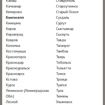
Канаш
Ставрополь
продолжает интриговать своих зрителей.
Качканар
Староуткинск
Удивительный «Сад земных наслаждений» и
Кемерово
Старый Оскол
пронзительный «Се человек», самый
Кингисепп
Суздаль
необычный в истории образ Иоанна
Кинешма
Сургут
Киров
Сыктывкар
Крестителя и триптих «Воз сена» и сейчас
Кировград
Сысерть
поражают тем, как причудливо Босх
Ковров
Тавда
сочетает несочетаемое и использует
Коломна
Таганрог
метафору в живописи. Фильм
Костомукша
Тамбов
Красногорск
Тверь
«Удивительный мир Иеронима Босха»
Краснодар
Тобольск
предлагает послесловие к выставкам,
Красноуральск
Тольятти
которые прошли в голландском городе
Красноярск
Томск
Хертогенбос и в музее Прадо в Мадриде в
Кстово
Троицк
Курск
Туапсе
2016 году.
Ленинское (Ленинградская
Тула
Обл.)
Тюмень
Лесной
Ульяновск