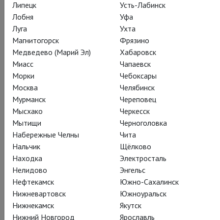
Липецк
Усть-Лабинск
Лобня
Уфа
Действующие лица и исполнители
Луга
Ухта
Магнитогорск
Фрязино
Медведево (Марий Эл)
Хабаровск
Миасс
Чапаевск
Марк Антоний
Морки
Чебоксары
Энтони Бирн
Москва
Челябинск
Мурманск
Череповец
Мысхако
Черкесск
Мытищи
Черноголовка
Набережные Челны
Чита
Нальчик
Щёлково
Находка
Электросталь
Клеопатра
Нелидово
Энгельс
Жозетт Симон
Нефтекамск
Южно-Сахалинск
Нижневартовск
Южноуральск
Нижнекамск
Якутск
Нижний Новгород
Ярославль