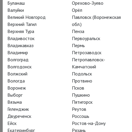
Буланаш
Орехово-Зуево
Валуйки
Орёл
Великий Новгород
Павловск (Воронежская
Верхний Тагил
обл.)
Верхняя Тура
Пенза
Владивосток
Первоуральск
Владикавказ
Пермь
Владимир
Петрозаводск
Волгоград
Петропавловск-
Волгодонск
Камчатский
Волжский
Подольск
Вологда
Протвино
Воронеж
Псков
Выборг
Пушкино
Вязьма
Пятигорск
Геленджик
Реутов
Двуреченск
Россошь
Ейск
Ростов-на-Дону
Екатеринбург
Рязань