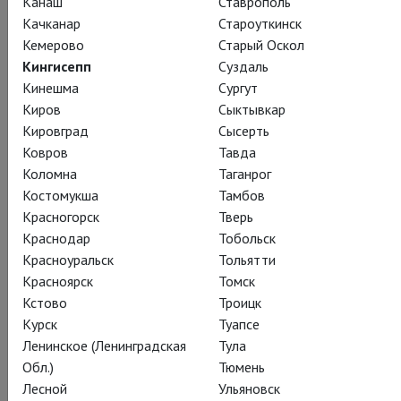
Канаш
Ставрополь
совместной жизни со своей возлюбленной Клеопатрой,
Качканар
Староуткинск
царицей египетской. Разрываясь между чувством и долгом,
Кемерово
Старый Оскол
Антоний обрекает себя и свою возлюбленную на погибель.
Кингисепп
Суздаль
Кинешма
Сургут
Киров
Сыктывкар
Кировград
Сысерть
Смотреть онлайн за 550 ₽
Ковров
Тавда
Коломна
Таганрог
Костомукша
Тамбов
Поделиться:
Красногорск
Тверь
Краснодар
Тобольск
Красноуральск
Тольятти
Подписаться на рассылку
Красноярск
Томск
Кстово
Троицк
Курск
Туапсе
Ленинское (Ленинградская
Тула
СОСТАВ
СОЗДАТЕЛИ
СПЕЦПРОЕКТ
ЖУРНАЛ
Обл.)
Тюмень
КАДРЫ
ТЕАТР
Лесной
Ульяновск