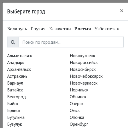
×
Выберите город
Кингисепп
Беларусь
Грузия
Казахстан
Россия
Узбекистан
Альметьевск
Новокузнецк
Анадырь
Новороссийск
Архангельск
Новосибирск
Астрахань
Новочебоксарск
Барнаул
Новочеркасск
Батайск
Норильск
Белгород
Обнинск
Бийск
Озёрск
Брянск
Омск
Бугульма
Опочка
Бузулук
Оренбург