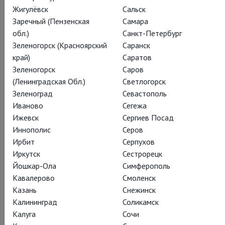
Жигулёвск
Сальск
Заречный (Пензенская
Самара
обл.)
Санкт-Петербург
Уильям Шекспир
Зеленогорск (Красноярский
Саранск
Антоний и Клеопатра
край)
Саратов
Зеленогорск
Саров
(Ленинградская Обл.)
Светлогорск
RSC: Antony and Cleopatra
Зеленоград
Севастополь
Постановка Икбаля Хана для Королевской
Иваново
Сегежа
Шекспировской компании. В главных ролях
Ижевск
Сергиев Посад
Энтони Бирн и Жозетт Симон
Иннополис
Серов
Ирбит
Серпухов
Иркутск
Сестрорецк
Любовно-историческая трагедия Уильяма Шекспира
Йошкар-Ола
Симферополь
оживает на сцене Королевской Шекспировской компании в
Кавалерово
Смоленск
страстной постановке Икбаля Хана.
Казань
Снежинск
После убийства Цезаря Марк Антоний достигает пика
Калининград
Соликамск
своего могущества. Но он решает пренебречь своими
Калуга
Сочи
обязанностями перед империей в пользу полной излишеств