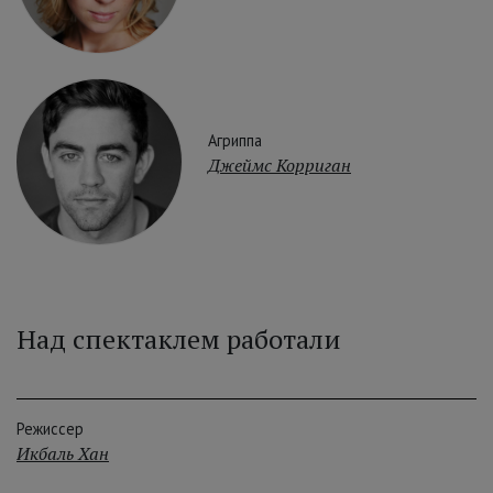
Агриппа
Джеймс Корриган
Над спектаклем работали
Режиссер
Икбаль Хан