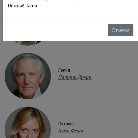
Нижний Тагил
Энобарб
Эндрю Вудолл
Отмена
Лепид
Патрик Друри
Октавия
Люси Фелпс